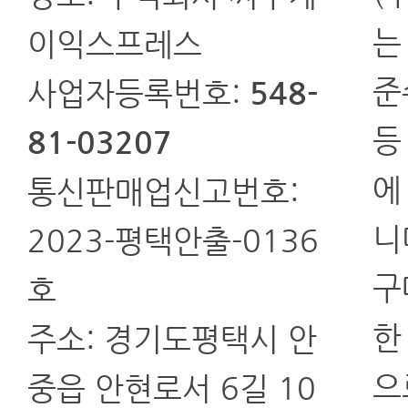
는
이익스프레스
준
사업자등록번호:
548-
등
81-03207
에
통신판매업신고번호:
니
2023-평택안출-0136
구
호
한
주소: 경기도평택시 안
으
중읍 안현로서 6길 10