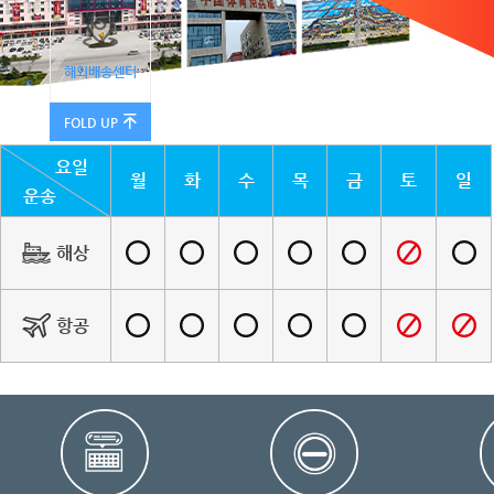
해외배송센터
FOLD UP
요일
월
화
수
목
금
토
일
운송
해상
항공