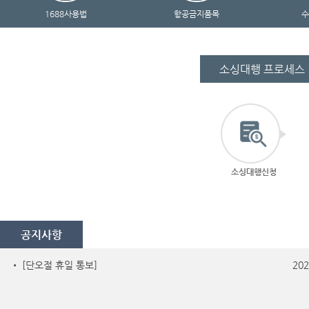
1688사용법
항공금지품목
수
소싱대행 프로세스
소싱대행신청
공지사항
• [단오절 휴일 통보]
202